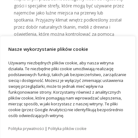
gości i specjalne strefy, które mogą być używane przez
najemców jako luźne miejsca na przerwy lub
spotkania. Przyjazny klimat wnętrz podkreślony został
przez dobór naturalnych tkanin, mebli z drewna i
oświetlenia, które można kontrolować za pomocą
sterownika, dobierając natężenie odpowiednie do
dziennej lub wieczornej atmosfery.
Nasze wykorzystanie plików cookie
Używamy niezbędnych plików cookie, aby nasza witryna
działała. Te niezbędne pliki cookie umożliwiają realizację
podstawowych funkcji, takich jak bezpieczeństwo, zarządzanie
siecią i dostępność. Możesz je wyłączyć zmieniając ustawienia
swojej przeglądarki, może to jednak mieć wpływ na
funkcjonowanie strony. Korzystamy również z analitycznych
plików cookie, które pomagają nam wprowadzać ulepszenia,
Ostatnie wpisy
mierząc sposób, w jaki korzystasz z naszej witryny. Te pliki
Kolejna firma otworzyła biuro we wrocławskim B10
cookie (przez Google Analytics) nie identyfikują bezpośrednio
osób odwiedzających witrynę.
Certyfikat WELL dla najnowszego biurowca Vastint we
Wrocławiu
|
Polityka prywatności
Polityka plików cookie
Biurowiec B10 we Wrocławiu z certyfikatem