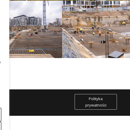
e
szawa
Polityka
prywatności