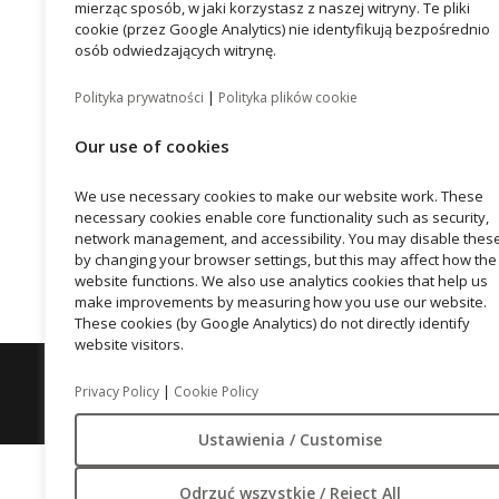
mierząc sposób, w jaki korzystasz z naszej witryny. Te pliki
cookie (przez Google Analytics) nie identyfikują bezpośrednio
osób odwiedzających witrynę.
|
Polityka prywatności
Polityka plików cookie
Our use of cookies
We use necessary cookies to make our website work. These
necessary cookies enable core functionality such as security,
network management, and accessibility. You may disable thes
by changing your browser settings, but this may affect how the
website functions. We also use analytics cookies that help us
make improvements by measuring how you use our website.
These cookies (by Google Analytics) do not directly identify
website visitors.
Vastint Poland Sp. z o.o., Żwirki i Wigury 16b, 02-092 War
|
Privacy Policy
Cookie Policy
Ustawienia / Customise
Odrzuć wszystkie / Reject All