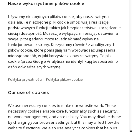
Nasze wykorzystanie plików cookie
Używamy niezbędnych plików cookie, aby nasza witryna
działała. Te niezbędne pliki cookie umożliwiają realizację
podstawowych funkcji, takich jak bezpieczeństwo, zarządzanie
siecią i dostępność. Możesz je wyłączyć zmieniając ustawienia
swojej przeglądarki, może to jednak mieć wpływ na
funkcjonowanie strony. Korzystamy również z analitycznych
plików cookie, które pomagają nam wprowadzać ulepszenia,
Ostatnie wpisy
mierząc sposób, w jaki korzystasz z naszej witryny. Te pliki
Kolejna firma otworzyła biuro we wrocławskim B10
cookie (przez Google Analytics) nie identyfikują bezpośrednio
osób odwiedzających witrynę.
Certyfikat WELL dla najnowszego biurowca Vastint we
Wrocławiu
|
Polityka prywatności
Polityka plików cookie
Biurowiec B10 we Wrocławiu z certyfikatem
Our use of cookies
WiredScore Platinum
KRUK przenosi się do wrocławskiego B10
We use necessary cookies to make our website work. These
Hotel Element Wrocław z certyfikatem LEED Gold
necessary cookies enable core functionality such as security,
network management, and accessibility. You may disable these
by changing your browser settings, but this may affect how the
website functions. We also use analytics cookies that help us