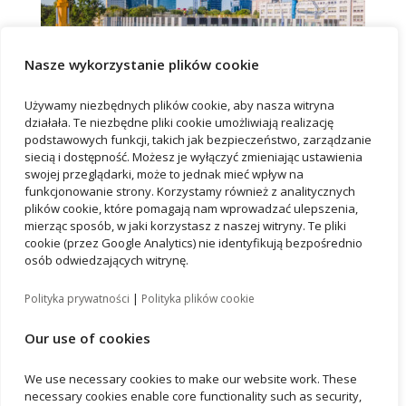
Nasze wykorzystanie plików cookie
Używamy niezbędnych plików cookie, aby nasza witryna
działała. Te niezbędne pliki cookie umożliwiają realizację
podstawowych funkcji, takich jak bezpieczeństwo, zarządzanie
siecią i dostępność. Możesz je wyłączyć zmieniając ustawienia
swojej przeglądarki, może to jednak mieć wpływ na
funkcjonowanie strony. Korzystamy również z analitycznych
plików cookie, które pomagają nam wprowadzać ulepszenia,
Recent Posts
mierząc sposób, w jaki korzystasz z naszej witryny. Te pliki
New tenant has opened an office in Wrocław’s B10
cookie (przez Google Analytics) nie identyfikują bezpośrednio
osób odwiedzających witrynę.
WELL Certification for Vastint’s newest office building
in Wrocław
|
Polityka prywatności
Polityka plików cookie
B10 office building achieves WiredScore Platinum
Our use of cookies
KRUK is moving to the B10 project
Element Hotel Wrocław Achieves LEED Gold
We use necessary cookies to make our website work. These
Certification
necessary cookies enable core functionality such as security,