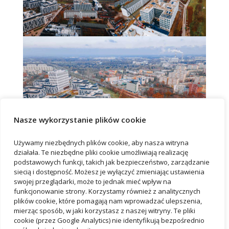
Nasze wykorzystanie plików cookie
Używamy niezbędnych plików cookie, aby nasza witryna
działała. Te niezbędne pliki cookie umożliwiają realizację
podstawowych funkcji, takich jak bezpieczeństwo, zarządzanie
siecią i dostępność. Możesz je wyłączyć zmieniając ustawienia
swojej przeglądarki, może to jednak mieć wpływ na
funkcjonowanie strony. Korzystamy również z analitycznych
plików cookie, które pomagają nam wprowadzać ulepszenia,
Recent Posts
mierząc sposób, w jaki korzystasz z naszej witryny. Te pliki
New tenant has opened an office in Wrocław’s B10
cookie (przez Google Analytics) nie identyfikują bezpośrednio